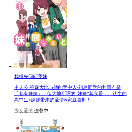
我得先问问我妹
主人公·福森大地与他的意中人·初岛同学的共同点是
「都有妹妹」，但大地所谓的“妹妹”其实是……认生的
高中生+妹妹带来的爱情&家庭喜剧！
少女爱情
连载中