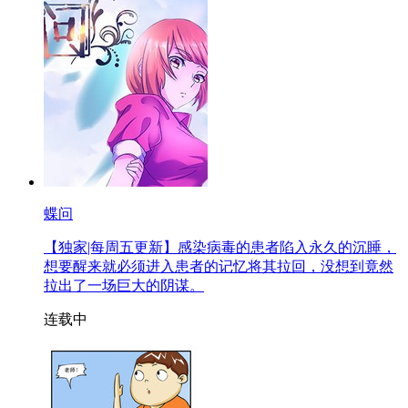
蝶问
【独家|每周五更新】感染病毒的患者陷入永久的沉睡，
想要醒来就必须进入患者的记忆将其拉回，没想到竟然
拉出了一场巨大的阴谋。
连载中