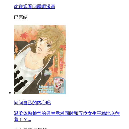
欢迎观看问题呢漫画
已完结
问问自己的内心吧
温柔体贴帅气的男生竟然同时和五位女生平稳地交往
着！？...