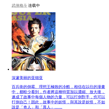
武侠格斗
连载中
深邃美丽的亚细亚
百兵衛的倒霉、理想王極致的冷酷，相信在以往的漫畫
中，都較少看到，作者將這種特質加以濃縮、放大後，
遂成了故事中每個人物的力量，可以打倒對手，也可以
打倒自己！因此，故事中的妖怪，與其說是妖怪，不如
說是「奇人」和「異人」……