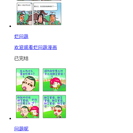
烂问题
欢迎观看烂问题漫画
已完结
问题呢