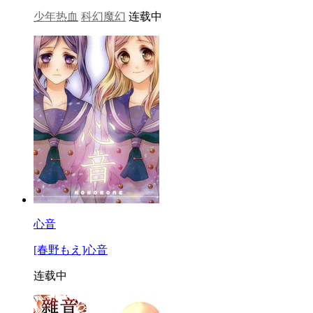
少年热血
科幻魔幻
连载中
心音
[春野もえ]心音
连载中