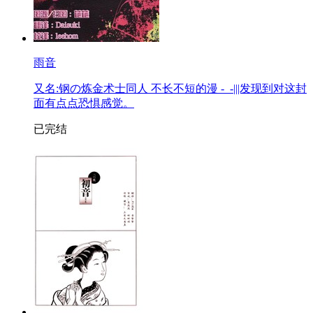
雨音
又名:钢の炼金术士同人 不长不短的漫 -_-|||发现到对这封
面有点点恐惧感觉。
已完结