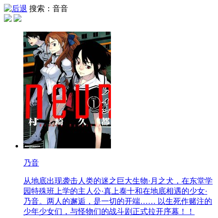
搜索：音音
乃音
从地底出现袭击人类的迷之巨大生物·月之犬，在东堂学
园特殊班上学的主人公·真上泰十和在地底相遇的少女·
乃音。两人的邂逅，是一切的开端…… 以生死作赌注的
少年少女们，与怪物们的战斗剧正式拉开序幕！！