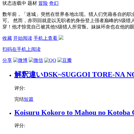
状态
连载中
题材
冒险
奇幻
数年前，「迷城」突然在世界各地出现。猎人们凭藉各自的职
可。 然而，赤羽回就是以无职者的身份登上强者巅峰的S级猎
穿！他才惊觉自己被其他S级猎人所背叛。妹妹环奈也在他的眼前
收藏
开始阅读
手机上查看
扫码在手机上阅读
分享
解釈違いDSK~SUGGOI TORE-NA NO
评分:
完结
短篇
Koisuru Kokoro to Mahou no Koto
评分: