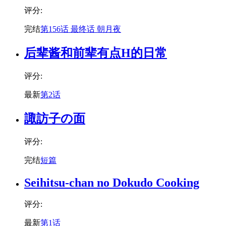
评分:
完结
第156话 最终话 朝月夜
后辈酱和前辈有点H的日常
评分:
最新
第2话
諏訪子の面
评分:
完结
短篇
Seihitsu-chan no Dokudo Cooking
评分:
最新
第1话