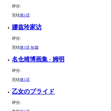
评分:
完结
第1话
娜兹玲家访
评分:
完结
第1话 短篇
名仓靖博画集 - 姆明
评分:
完结
第1话
乙女のプライド
评分: