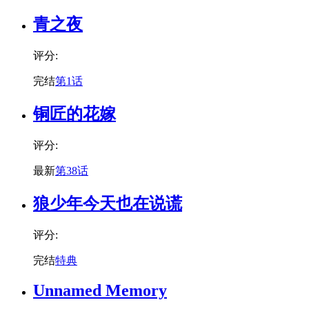
青之夜
评分:
完结
第1话
铜匠的花嫁
评分:
最新
第38话
狼少年今天也在说谎
评分:
完结
特典
Unnamed Memory