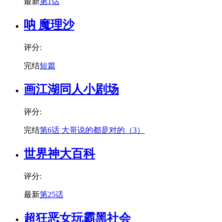
最新
第1话
呐 魔理沙
评分:
完结
短篇
画江湖同人小剧场
评分:
完结
第6话 大哥说的都是对的（3）
世界神大百科
评分:
最新
第25话
超狂恶女玩霸黑社会