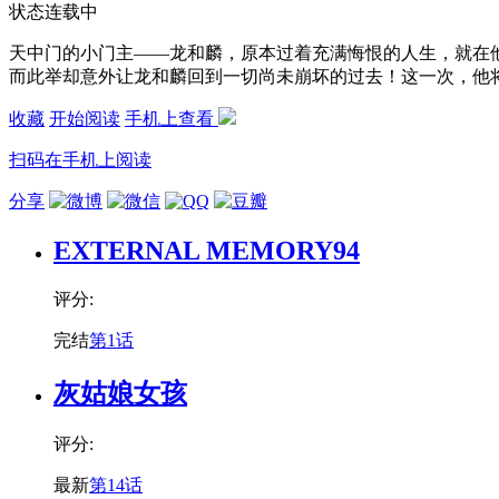
状态
连载中
天中门的小门主——龙和麟，原本过着充满悔恨的人生，就在
而此举却意外让龙和麟回到一切尚未崩坏的过去！这一次，他
收藏
开始阅读
手机上查看
扫码在手机上阅读
分享
EXTERNAL MEMORY94
评分:
完结
第1话
灰姑娘女孩
评分:
最新
第14话