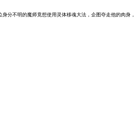
位身分不明的魔师竟想使用灵体移魂大法，企图夺走他的肉身，