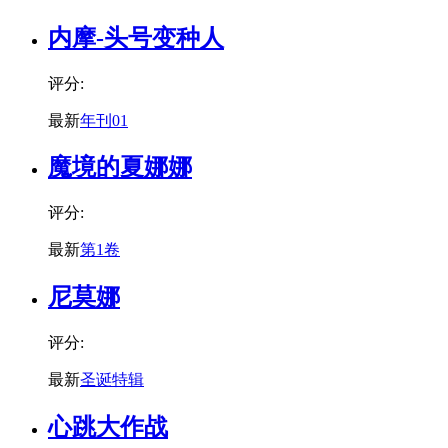
内摩-头号变种人
评分:
最新
年刊01
魔境的夏娜娜
评分:
最新
第1卷
尼莫娜
评分:
最新
圣诞特辑
心跳大作战