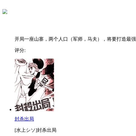
开局一座山寨，两个人口（军师，马夫），将要打造最强..
评分:
封杀出局
[水上シソ]封杀出局