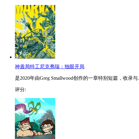
神盾局特工尼克弗瑞：独眼开局
是2020年由Greg Smallwood创作的一章特别短篇，收录与..
评分: