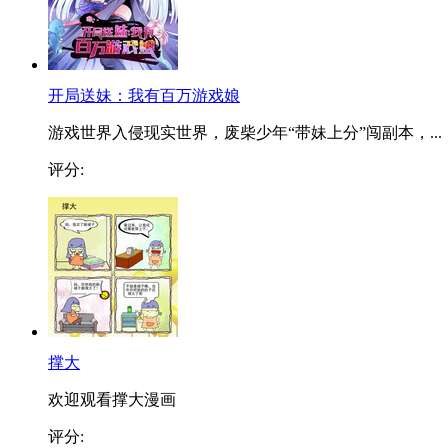
开局送妹：我有百万游戏娘
游戏世界入侵现实世界，废柴少年“带妹上分”闯副本，...
评分:
撑大
欢迎观看撑大漫画
评分: