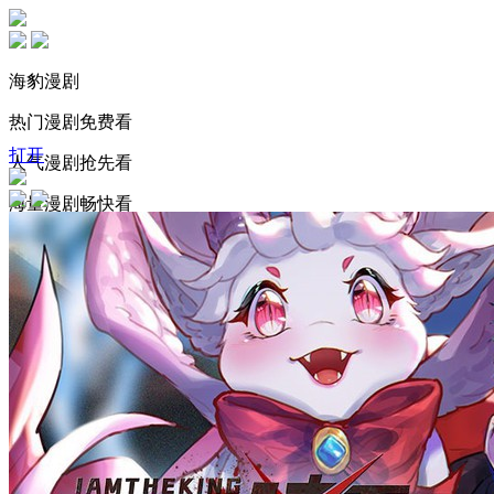
海豹漫剧
热门漫剧免费看
打开
人气漫剧抢先看
海量漫剧畅快看