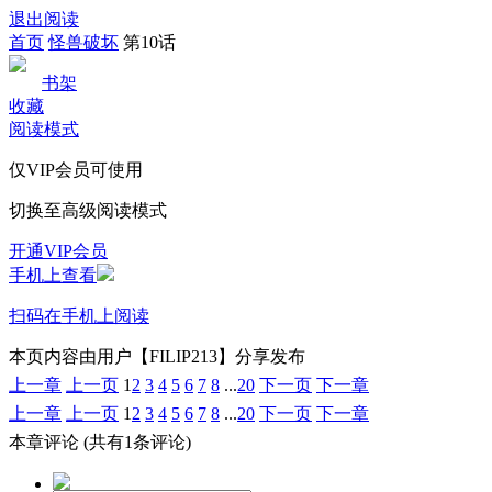
退出阅读
首页
怪兽破坏
第10话
书架
收藏
阅读模式
仅VIP会员可使用
切换至高级阅读模式
开通VIP会员
手机上查看
扫码在手机上阅读
本页内容由用户【FILIP213】分享发布
上一章
上一页
1
2
3
4
5
6
7
8
...
20
下一页
下一章
上一章
上一页
1
2
3
4
5
6
7
8
...
20
下一页
下一章
本章评论
(共有1条评论)