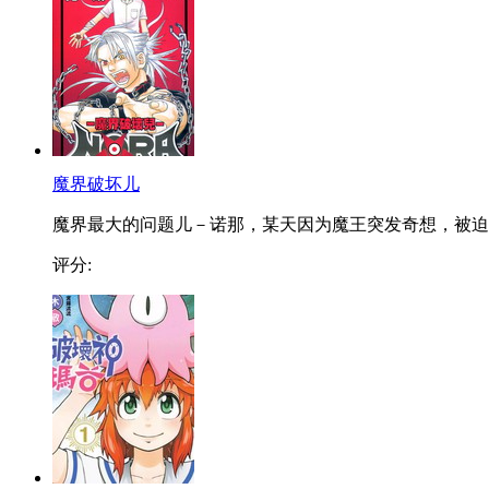
魔界破坏儿
魔界最大的问题儿－诺那，某天因为魔王突发奇想，被迫..
评分: