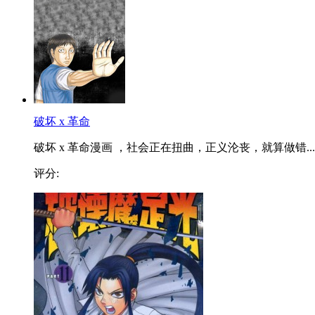
破坏 x 革命
破坏 x 革命漫画 ，社会正在扭曲，正义沦丧，就算做错...
评分: