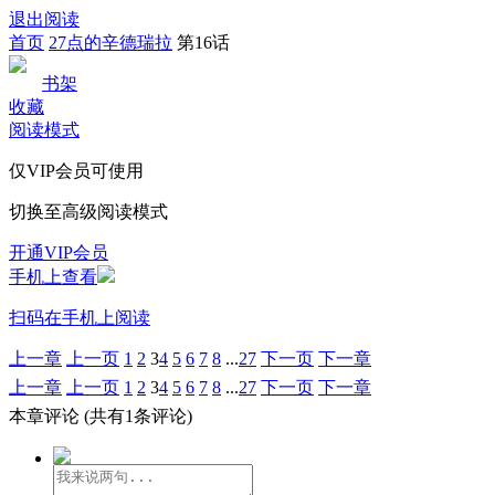
退出阅读
首页
27点的辛德瑞拉
第16话
书架
收藏
阅读模式
仅VIP会员可使用
切换至高级阅读模式
开通VIP会员
手机上查看
扫码在手机上阅读
上一章
上一页
1
2
3
4
5
6
7
8
...
27
下一页
下一章
上一章
上一页
1
2
3
4
5
6
7
8
...
27
下一页
下一章
本章评论
(共有1条评论)