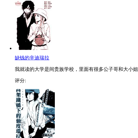
缺钱的辛迪瑞拉
我就读的大学是间贵族学校，里面有很多公子哥和大小姐..
评分: