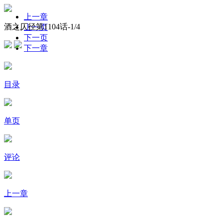
上一章
酒之仄径第1104话-
1
/4
上一页
下一页
下一章
目录
单页
评论
上一章