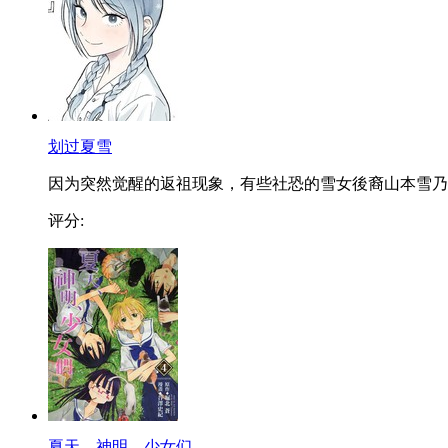
划过夏雪
因为突然觉醒的返祖现象，有些社恐的雪女後裔山本雪乃..
评分:
夏天、神明、少女们