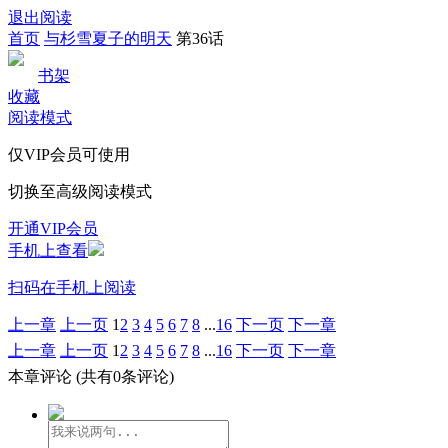
退出阅读
首页
与杉雪夏子的明天
第36话
书架
收藏
阅读模式
仅VIP会员可使用
切换至高级阅读模式
开通VIP会员
手机上查看
扫码在手机上阅读
上一章
上一页
1
2
3
4
5
6
7
8
...
16
下一页
下一章
上一章
上一页
1
2
3
4
5
6
7
8
...
16
下一页
下一章
本章评论
(共有0条评论)