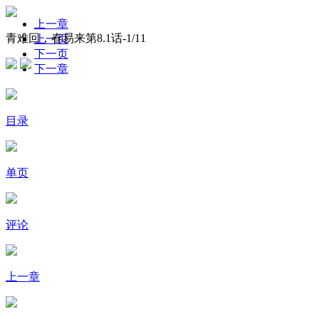
上一章
青难回，春易来第8.1话-
1
/11
上一页
下一页
下一章
目录
单页
评论
上一章