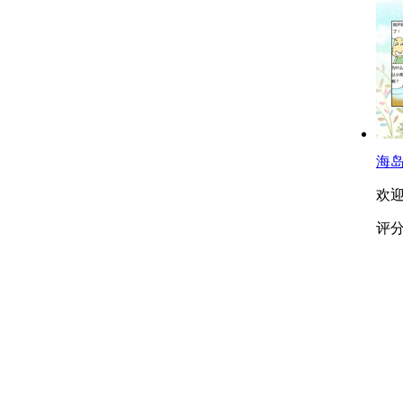
海
欢
评分