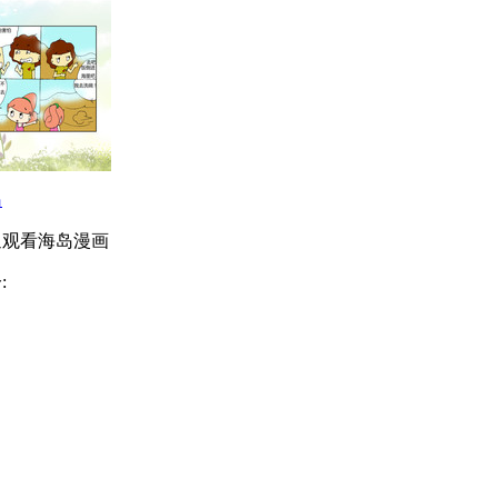
岛
迎观看海岛漫画
: