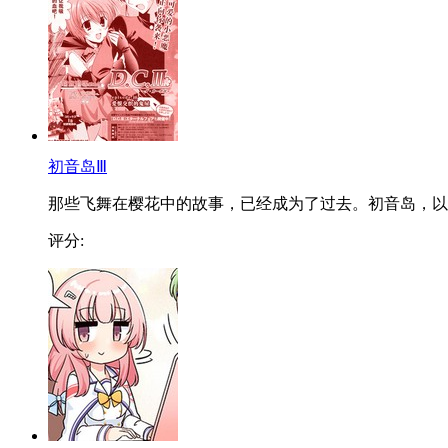
初音岛Ⅲ
那些飞舞在樱花中的故事，已经成为了过去。初音岛，以..
评分: