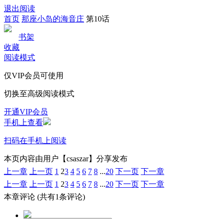
退出阅读
首页
那座小岛的海音庄
第10话
书架
收藏
阅读模式
仅VIP会员可使用
切换至高级阅读模式
开通VIP会员
手机上查看
扫码在手机上阅读
本页内容由用户【csaszar】分享发布
上一章
上一页
1
2
3
4
5
6
7
8
...
20
下一页
下一章
上一章
上一页
1
2
3
4
5
6
7
8
...
20
下一页
下一章
本章评论
(共有1条评论)