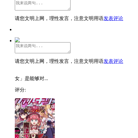
请您文明上网，理性发言，注意文明用语
发表评论
请您文明上网，理性发言，注意文明用语
发表评论
女」是能够对...
评分: