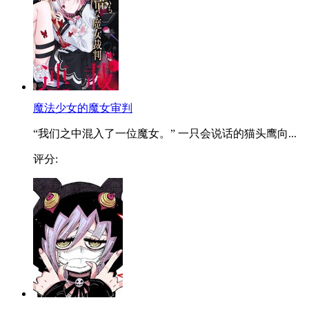
魔法少女的魔女审判
“我们之中混入了一位魔女。” 一只会说话的猫头鹰向...
评分: