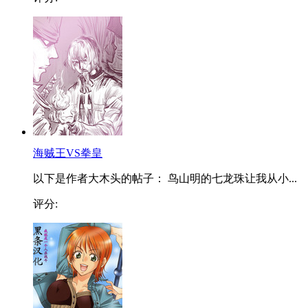
海贼王VS拳皇
以下是作者大木头的帖子： 鸟山明的七龙珠让我从小...
评分: