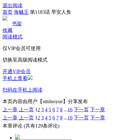
退出阅读
首页
海贼王
第1183话 早安人鱼
书架
收藏
阅读模式
仅VIP会员可使用
切换至高级阅读模式
开通VIP会员
手机上查看
扫码在手机上阅读
本页内容由用户【situluoyue】分享发布
上一章
上一页
1
2
3
4
5
6
7
8
...
16
下一页
下一章
上一章
上一页
1
2
3
4
5
6
7
8
...
16
下一页
下一章
本章评论
(共有129条评论)