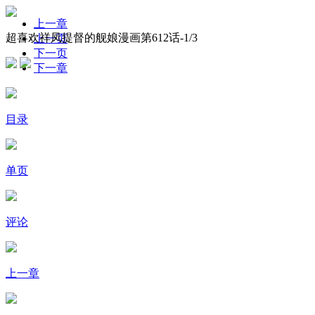
上一章
超喜欢祥凤提督的舰娘漫画第612话-
1
/3
上一页
下一页
下一章
目录
单页
评论
上一章