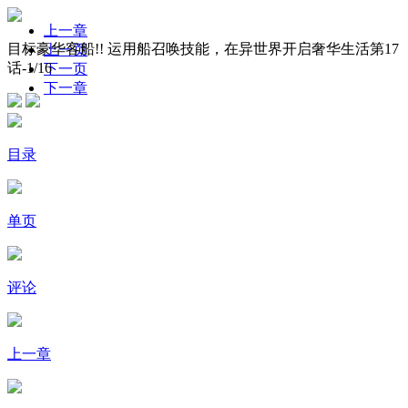
上一章
目标豪华客船!! 运用船召唤技能，在异世界开启奢华生活第17
上一页
话-
1
/16
下一页
下一章
目录
单页
评论
上一章