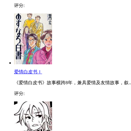
评分:
爱情白皮书Ｉ
《爱情白皮书》故事横跨8年，兼具爱情及友情故事，叙..
评分: