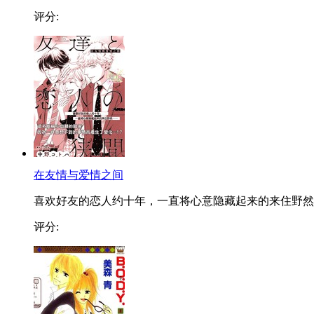
评分:
在友情与爱情之间
喜欢好友的恋人约十年，一直将心意隐藏起来的来住野然..
评分: