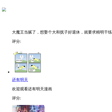
大魔王当腻了，想娶个大和抚子好退休，就要求精明干练..
评分:
还有明天
欢迎观看还有明天漫画
评分: