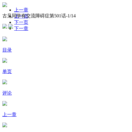
上一章
古见同学有交流障碍症第501话-
1
/14
上一页
下一页
下一章
目录
单页
评论
上一章