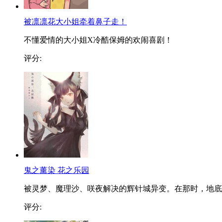
被凛凛花大小姐牵着鼻子走！
不懂爱情的大小姐X冷酷保姆的欢闹喜剧！
评分:
鬼之薰染 花之乐园
被灵梦、魔理沙、咲夜解决的辉针城异变。在那时，地底..
评分: