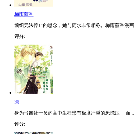
梅雨薰香
编织无法停止的思念，她与雨水非常相称。梅雨薰香漫画..
评分:
凛
身为弓箭社一员的高中生桂患有极度严重的恐慌症！ 而...
评分: