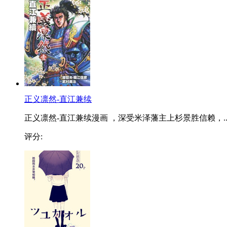
正义凛然-直江兼续
正义凛然-直江兼续漫画 ，深受米泽藩主上杉景胜信赖，..
评分: