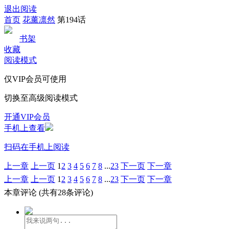
退出阅读
首页
花薰凛然
第194话
书架
收藏
阅读模式
仅VIP会员可使用
切换至高级阅读模式
开通VIP会员
手机上查看
扫码在手机上阅读
上一章
上一页
1
2
3
4
5
6
7
8
...
23
下一页
下一章
上一章
上一页
1
2
3
4
5
6
7
8
...
23
下一页
下一章
本章评论
(共有28条评论)