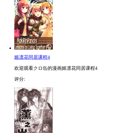
姬凛花同居课程4
欢迎观看クロ缶的漫画姬凛花同居课程4
评分: