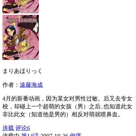
まりあほりっく
作者：
遠藤海成
4月的新番动画，因为某女对男性过敏。后又去专女
校，却碰上一个超萌的女孩（男）之后..也知道此女
非比此女（知道他是男的）相反对萌就喷鼻血。
连载
评论
6
连载中
第14话
2007-10-26
倒序