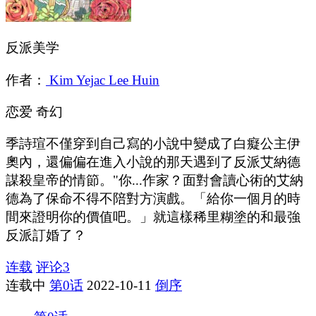
反派美学
作者：
Kim Yejac Lee Huin
恋爱
奇幻
季詩瑄不僅穿到自己寫的小說中變成了白癡公主伊
奧內，還偏偏在進入小說的那天遇到了反派艾納德
謀殺皇帝的情節。"你...作家？面對會讀心術的艾納
德為了保命不得不陪對方演戲。「給你一個月的時
間來證明你的價值吧。」就這樣稀里糊塗的和最強
反派訂婚了？
连载
评论
3
连载中
第0话
2022-10-11
倒序