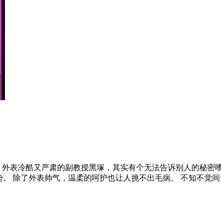
」 外表冷酷又严肃的副教授黑塚，其实有个无法告诉别人的秘密嗜
势。 除了外表帅气，温柔的呵护也让人挑不出毛病。 不知不觉