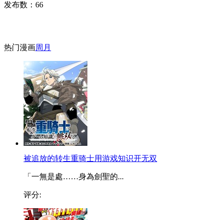
发布数：
66
热门漫画
周
月
被追放的转生重骑士用游戏知识开无双
「一無是處……身為劍聖的...
评分: