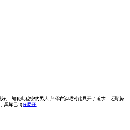
好。 知晓此秘密的男人 芹泽在酒吧对他展开了追求，还顺势
间，黑塚已悄
[+展开]