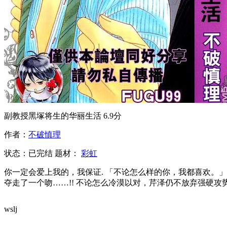
副教授黑塚将生的华丽生活
6.9分
作者：
不破慎理
状态：
已完结
题材：
彩虹
你一定会爱上我的，我保证. 「不论怎么样的你，我都喜欢。
夺走了一个吻……!! 不论怎么冷漠以对，芹泽仍不放弃强硬攻
wslj