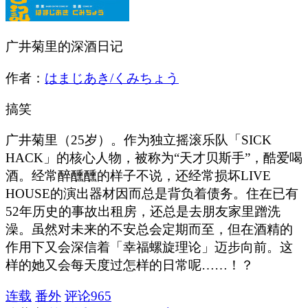
广井菊里的深酒日记
作者：
はまじあき/くみちょう
搞笑
广井菊里（25岁）。作为独立摇滚乐队「SICK
HACK」的核心人物，被称为“天才贝斯手”，酷爱喝
酒。经常醉醺醺的样子不说，还经常损坏LIVE
HOUSE的演出器材因而总是背负着债务。住在已有
52年历史的事故出租房，还总是去朋友家里蹭洗
澡。虽然对未来的不安总会定期而至，但在酒精的
作用下又会深信着「幸福螺旋理论」迈步向前。这
样的她又会每天度过怎样的日常呢……！？
连载
番外
评论
965