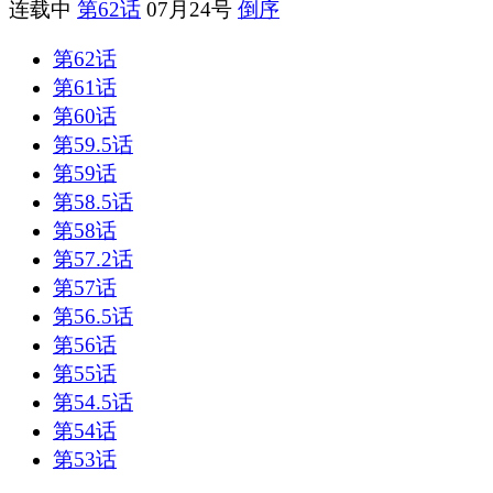
连载中
第62话
07月24号
倒序
第62话
第61话
第60话
第59.5话
第59话
第58.5话
第58话
第57.2话
第57话
第56.5话
第56话
第55话
第54.5话
第54话
第53话