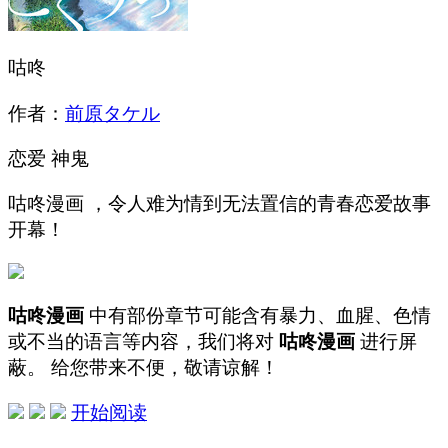
咕咚
作者：
前原タケル
恋爱
神鬼
咕咚漫画 ，令人难为情到无法置信的青春恋爱故事
开幕！
咕咚漫画
中有部份章节可能含有暴力、血腥、色情
或不当的语言等内容，我们将对
咕咚漫画
进行屏
蔽。 给您带来不便，敬请谅解！
开始阅读