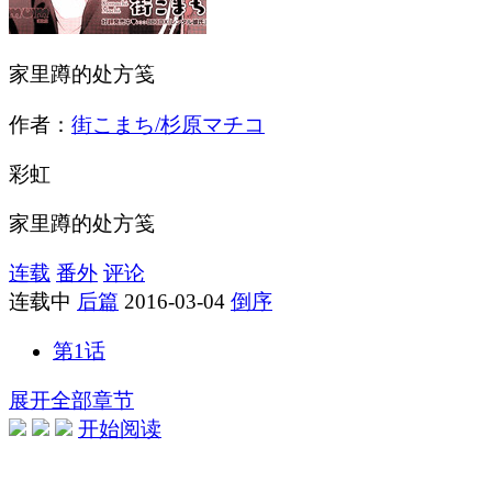
家里蹲的处方笺
作者：
街こまち/杉原マチコ
彩虹
家里蹲的处方笺
连载
番外
评论
连载中
后篇
2016-03-04
倒序
第1话
展开全部章节
开始阅读