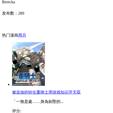
Berecka
发布数：
289
热门漫画
周
月
被追放的转生重骑士用游戏知识开无双
「一無是處……身為劍聖的...
评分: