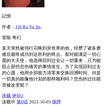
記憶
作者：
J.H Ro Yu Jin
冒险
奇幻
某天突然被强行召唤到异世界的他，经歷了诸多磨
难后最终成功到达胜利的终点。面对能满足一切心
愿的大天使，他选择回到过去让一切重来，只为能
阻止那些悲伤痛苦的事情发生。为了实现回到过去
的心愿，他用全部能力清零来交换回溯时间。但是
一切真的能像他计划的那样顺利吗？悲伤的过往能
否被改变呢？
连载
评论
2
连载中
第0话
2022-10-03
倒序