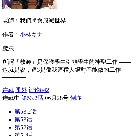
老師！我們將會毀滅世界
作者：
小林キナ
魔法
所謂「教師」是保護學生引領學生的神聖工作 ——
也就是說，這3是像我這種人絕對不能做的工作
————
连载
番外
评论
842
连载中
第53.2话
06月28号
倒序
第53.2话
第53话
第52话
第51话