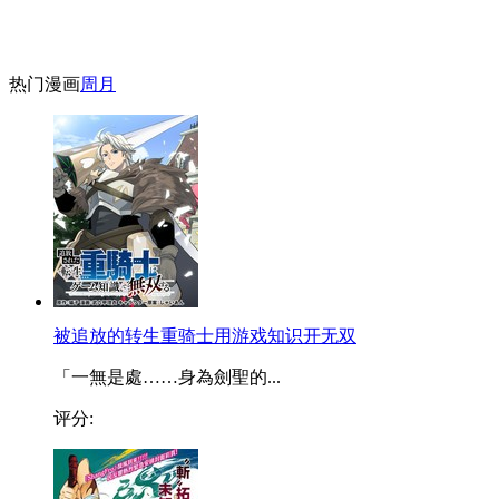
热门漫画
周
月
被追放的转生重骑士用游戏知识开无双
「一無是處……身為劍聖的...
评分: