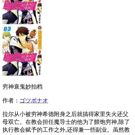
穷神衰鬼妙拍档
作者：
ゴツボナオ
拉尔从小被穷神希德附身之后就搞得家里失火还父
母双亡。在教会担任魔导士的他为了餵饱穷神,除了
执行教会赋予的工作之外,还得兼一些副业。虽然教