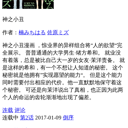
神之小丑
作者：
楠みちはる
佐原ミズ
神之小丑漫画 ，惊业界的异样组合将“人的欲望“完
全展示。 普普通通的大学男生·绪方希和。 就业没
有着落，总是被比自己大一岁的女友·茉洋责备。 就
是这样的希和，有一个不想让人知道的秘密。 这个
秘密就是他拥有”实现愿望的能力“。 但是这个能力
同时需要付出相应的代价。他一直默默地保守着这
个秘密。 可还是向茉洋说出了真相，也正因为此两
个人的命运的齿轮渐渐地出现了偏差。
连载
评论
连载中
第2话
2017-01-09
倒序