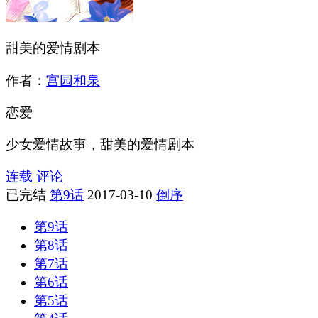
甜美的爱情剧本
作者：
宫园和泉
恋爱
少女爱情故事，甜美的爱情剧本
连载
评论
已完结
第9话
2017-03-10
倒序
第9话
第8话
第7话
第6话
第5话