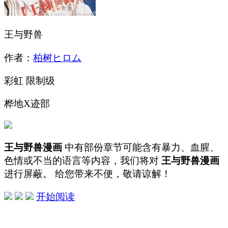
王与野兽
作者：
柏树ヒロム
彩虹
限制级
桦地X迹部
王与野兽漫画
中有部份章节可能含有暴力、血腥、
色情或不当的语言等内容，我们将对
王与野兽漫画
进行屏蔽。 给您带来不便，敬请谅解！
开始阅读