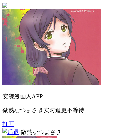
安装漫画人APP
微熱なつまさき实时追更不等待
打开
微熱なつまさき