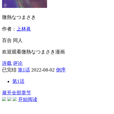
微熱なつまさき
作者：
上林眞
百合
同人
欢迎观看微熱なつまさき漫画
连载
评论
已完结
第1话
2022-08-02
倒序
第1话
展开全部章节
开始阅读