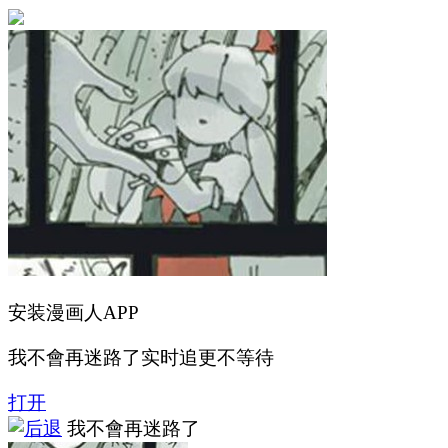
安装漫画人APP
我不會再迷路了实时追更不等待
打开
我不會再迷路了