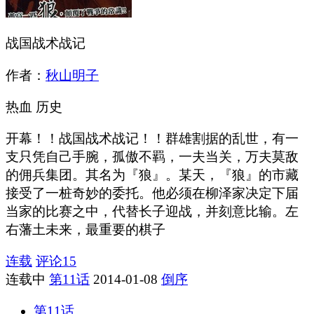
战国战术战记
作者：
秋山明子
热血
历史
开幕！！战国战术战记！！群雄割据的乱世，有一
支只凭自己手腕，孤傲不羁，一夫当关，万夫莫敌
的佣兵集团。其名为『狼』。某天，『狼』的市藏
接受了一桩奇妙的委托。他必须在柳泽家决定下届
当家的比赛之中，代替长子迎战，并刻意比输。左
右藩土未来，最重要的棋子
连载
评论
15
连载中
第11话
2014-01-08
倒序
第11话