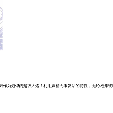
露诺作为炮弹的超级大炮！利用妖精无限复活的特性，无论炮弹被