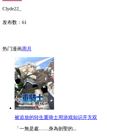
Clyde22_
发布数：
61
热门漫画
周
月
被追放的转生重骑士用游戏知识开无双
「一無是處……身為劍聖的...