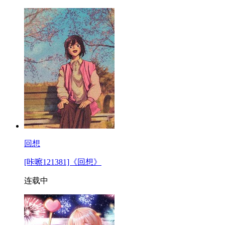
回想
[咔嚓121381]《回想》
连载中