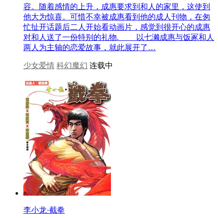
容。随着感情的上升，成惠要求到和人的家里，这使到
他大为惊喜。可惜不幸被成惠看到他的成人刊物，在匆
忙扯开话题后二人开始看动画片，感觉到很开心的成惠
对和人送了一份特别的礼物. 以七濑成惠与饭冢和人
两人为主轴的恋爱故事，就此展开了…
少女爱情
科幻魔幻
连载中
李小龙·截拳