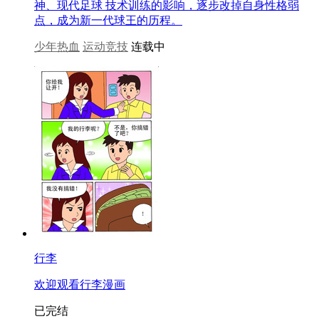
神、现代足球 技术训练的影响，逐步改掉自身性格弱
点，成为新一代球王的历程。
少年热血
运动竞技
连载中
行李
欢迎观看行李漫画
已完结