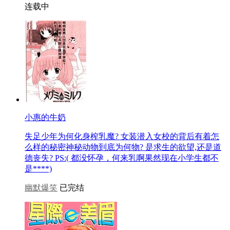
连载中
小惠的牛奶
失足少年为何化身榨乳魔? 女装潜入女校的背后有着怎
么样的秘密神秘动物到底为何物? 是求生的欲望,还是道
德丧失? PS:( 都没怀孕，何来乳啊果然现在小学生都不
是****)
幽默爆笑
已完结