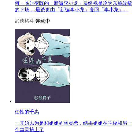
何，临时变阵的「新编李小龙」最终祗是沦为东施效颦
的下场， 最後更由「新编李小龙」变回「李小龙」。
武侠格斗
连载中
任性的千惠
一开始以为是和姐姐的幽灵恋，结果姐姐在学校和另一
个幽灵搞上了