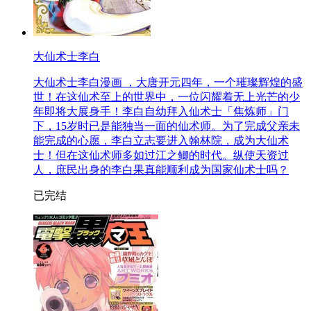
大仙术士李白
大仙术士李白漫画 ，大唐开元四年，一个璀璨辉煌的盛
世！在这仙术至上的世界中，一位闪耀着无上光芒的少
年即将大展身手！李白自幼拜入仙术士「焦炼师」门
下，15岁时已是能独当一面的仙术师。为了完成父亲未
能完成的心愿，李白立志要进入翰林院，成为大仙术
士！但在这仙术师多如过江之鲫的时代。纵使天资过
人，庶民出身的李白果真能顺利成为国家仙术士吗？
已完结