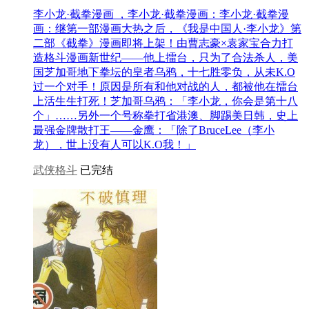
李小龙·截拳漫画 ，李小龙·截拳漫画：李小龙·截拳漫
画：继第一部漫画大热之后，《我是中国人·李小龙》第
二部《截拳》漫画即将上架！由曹志豪×袁家宝合力打
造格斗漫画新世纪——他上擂台，只为了合法杀人，美
国芝加哥地下拳坛的皇者乌鸦，十七胜零负，从未K.O
过一个对手！原因是所有和他对战的人，都被他在擂台
上活生生打死！芝加哥乌鸦：「李小龙，你会是第十八
个」……另外一个号称拳打省港澳、脚踢美日韩，史上
最强金牌散打王——金鹰：「除了BruceLee（李小
龙），世上没有人可以K.O我！」
武侠格斗
已完结