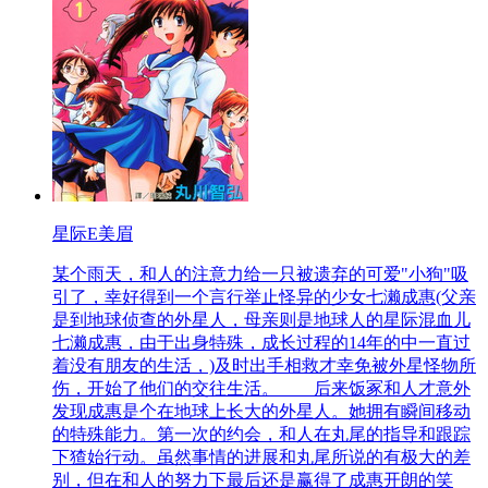
星际E美眉
某个雨天，和人的注意力给一只被遗弃的可爱"小狗"吸
引了，幸好得到一个言行举止怪异的少女七濑成惠(父亲
是到地球侦查的外星人，母亲则是地球人的星际混血儿
七濑成惠，由于出身特殊，成长过程的14年的中一直过
着没有朋友的生活，)及时出手相救才幸免被外星怪物所
伤，开始了他们的交往生活。 后来饭冢和人才意外
发现成惠是个在地球上长大的外星人。她拥有瞬间移动
的特殊能力。第一次的约会，和人在丸尾的指导和跟踪
下猹始行动。虽然事情的进展和丸尾所说的有极大的差
别，但在和人的努力下最后还是赢得了成惠开朗的笑