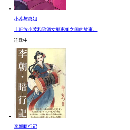
小荠与惠姐
上班族小荠和陪酒女郎惠姐之间的故事。
连载中
李朝暗行记