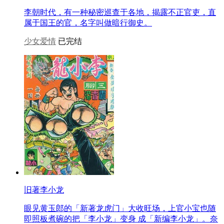
李朝时代，有一种秘密巡查于各地，揭露不正官吏，直
属于国王的官，名字叫做暗行御史。
少女爱情
已完结
旧著李小龙
眼见黄玉郎的「新著龙虎门」大收旺场，上官小宝也随
即照板煮碗的把「李小龙」变身 成「新编李小龙」。奈