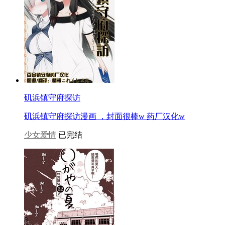
矶浜镇守府探访
矶浜镇守府探访漫画 ，封面很棒w 药厂汉化w
少女爱情
已完结