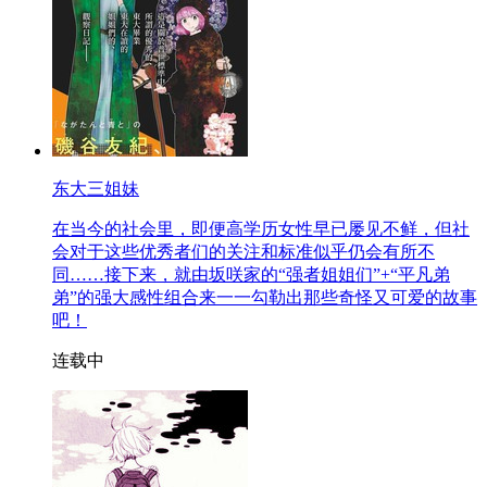
东大三姐妹
在当今的社会里，即便高学历女性早已屡见不鲜，但社
会对于这些优秀者们的关注和标准似乎仍会有所不
同……接下来，就由坂咲家的“强者姐姐们”+“平凡弟
弟”的强大感性组合来一一勾勒出那些奇怪又可爱的故事
吧！
连载中