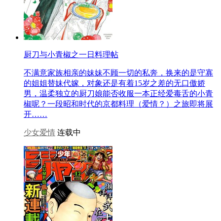
厨刀与小青椒之一日料理帖
不满意家族相亲的妹妹不顾一切的私奔，换来的是守寡
的姐姐替妹代嫁，对象还是有着15岁之差的无口傲娇
男，温柔独立的厨刀娘能否收服一本正经爱毒舌的小青
椒呢？一段昭和时代的京都料理（爱情？）之旅即将展
开……
少女爱情
连载中