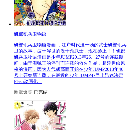
矶部矶兵卫物语
矶部矶兵卫物语漫画 ，江户时代没干劲的武士矶部矶兵
卫的故事，疲于浮世的没干劲武士，现在参上！！矶部
矶兵卫物语漫画是少年JUMP2013年26、27号的连载期
间，由于海贼王的停刊而连载的救火作品，超浮世绘风
格的漫画，因为人气颇高而开始在少年JUMP2013年46
号上开始新连载，在最近的少年JUMP47号上迅速决定
Flash动画化！
幽默爆笑
已完结