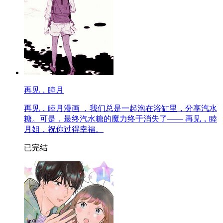
再见，睦月
再见，睦月漫画 ，我们总是一起泡在浴缸里，分享汽水
糖。可是，最终汽水糖的魔力终于消失了—— 再见，睦
月姐，祝你过得幸福。
已完结