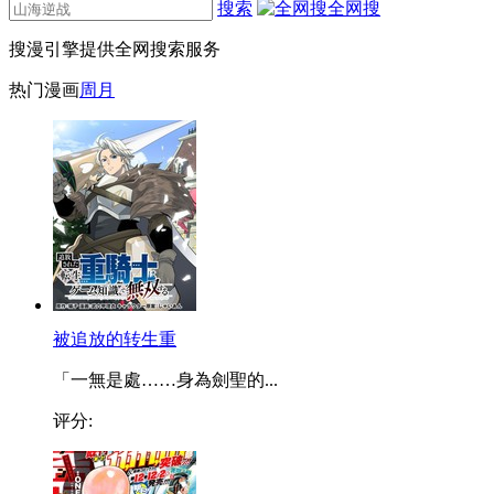
搜索
全网搜
搜漫引擎提供全网搜索服务
热门漫画
周
月
被追放的转生重
「一無是處……身為劍聖的...
评分: