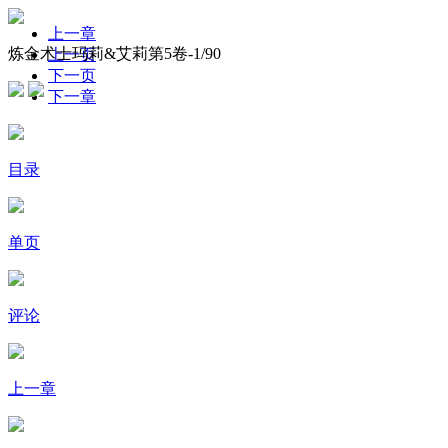
上一章
炼金术士玛莉&艾莉第5卷-
1
/90
上一页
下一页
下一章
目录
单页
评论
上一章