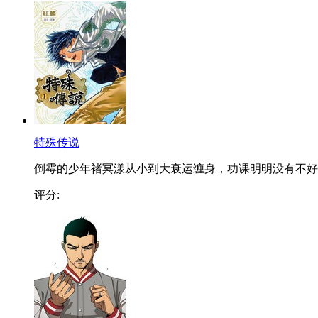
特殊传说
倒霉的少年褚冥漾从小到大衰运缠身，功课明明没有不好..
评分: