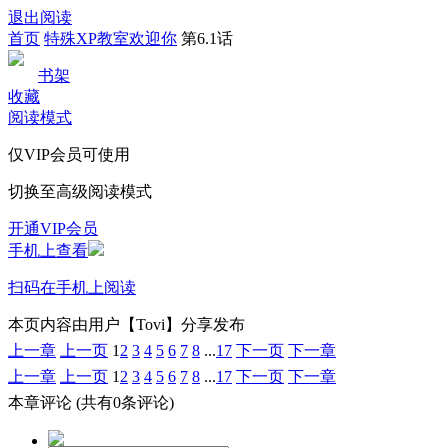
退出阅读
首页
特殊XP教室欢迎你
第6.1话
书架
收藏
阅读模式
仅VIP会员可使用
切换至高级阅读模式
开通VIP会员
手机上查看
扫码在手机上阅读
本页内容由用户【Tovi】分享发布
上一章
上一页
1
2
3
4
5
6
7
8
...
17
下一页
下一章
上一章
上一页
1
2
3
4
5
6
7
8
...
17
下一页
下一章
本章评论
(共有0条评论)