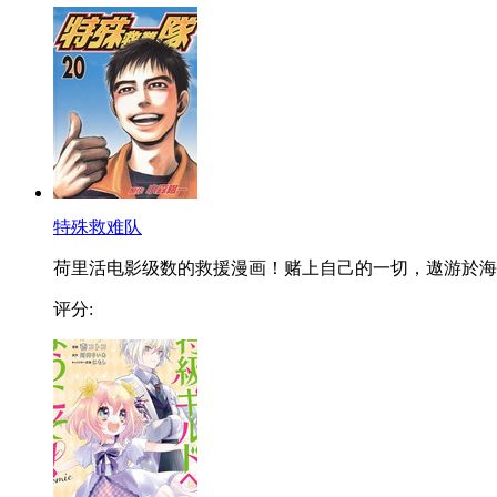
特殊救难队
荷里活电影级数的救援漫画！赌上自己的一切，遨游於海..
评分: