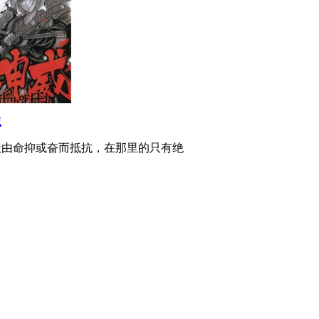
威
天由命抑或奋而抵抗，在那里的只有绝