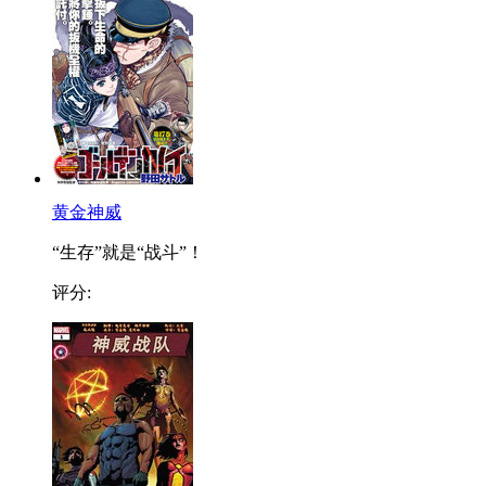
黄金神威
“生存”就是“战斗”！
评分: