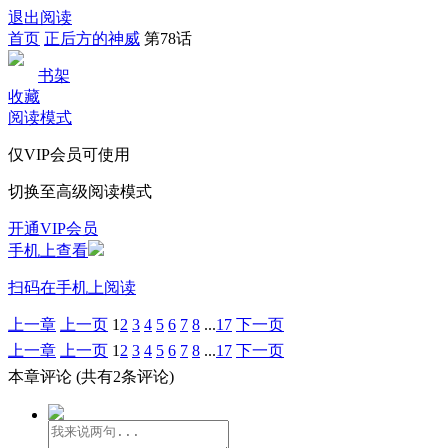
退出阅读
首页
正后方的神威
第78话
书架
收藏
阅读模式
仅VIP会员可使用
切换至高级阅读模式
开通VIP会员
手机上查看
扫码在手机上阅读
上一章
上一页
1
2
3
4
5
6
7
8
...
17
下一页
上一章
上一页
1
2
3
4
5
6
7
8
...
17
下一页
本章评论
(共有2条评论)