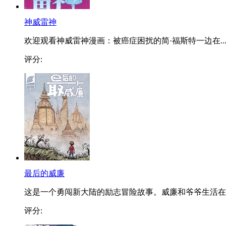
神威雷神
欢迎观看神威雷神漫画：被癌症困扰的简·福斯特一边在..
评分:
最后的威廉
这是一个勇闯新大陆的励志冒险故事。威廉和爷爷生活在..
评分: