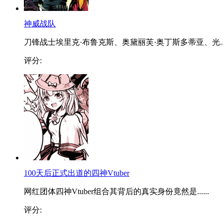
神威战队
刀锋战士埃里克·布鲁克斯、奥黛丽芙·奥丁斯多蒂亚、光..
评分:
100天后正式出道的四神Vtuber
网红团体四神Vtuber组合其背后的真实身份竟然是......
评分: