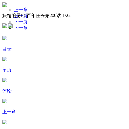
上一章
妖精的尾巴 百年任务第209话-
1
/22
上一页
下一页
下一章
目录
单页
评论
上一章