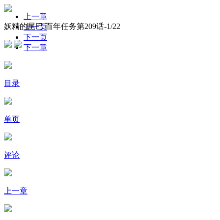
上一章
妖精的尾巴 百年任务第209话-
1
/22
上一页
下一页
下一章
目录
单页
评论
上一章