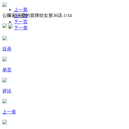
上一章
公爵家溺爱的冒牌幼女第36话-
1
/14
上一页
下一页
下一章
目录
单页
评论
上一章