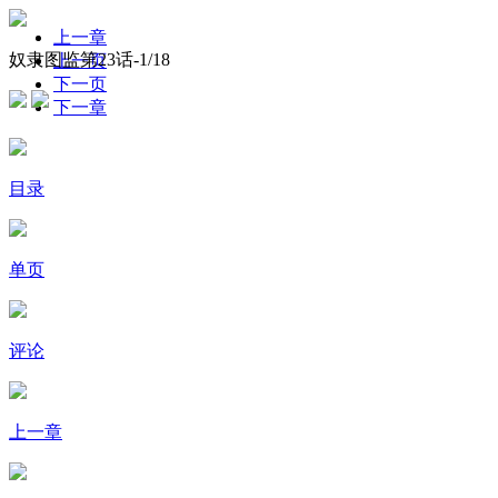
上一章
奴隶图监第23话-
1
/18
上一页
下一页
下一章
目录
单页
评论
上一章