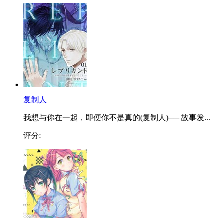
复制人
我想与你在一起，即便你不是真的(复制人)── 故事发...
评分: