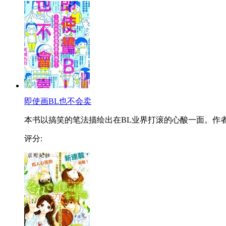
即使画BL也不会卖
本书以搞笑的笔法描绘出在BL业界打滚的心酸一面。作者.
评分: