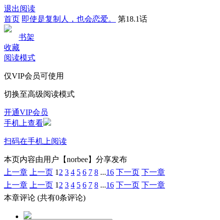
退出阅读
首页
即使是复制人，也会恋爱。
第18.1话
书架
收藏
阅读模式
仅VIP会员可使用
切换至高级阅读模式
开通VIP会员
手机上查看
扫码在手机上阅读
本页内容由用户【norbee】分享发布
上一章
上一页
1
2
3
4
5
6
7
8
...
16
下一页
下一章
上一章
上一页
1
2
3
4
5
6
7
8
...
16
下一页
下一章
本章评论
(共有0条评论)